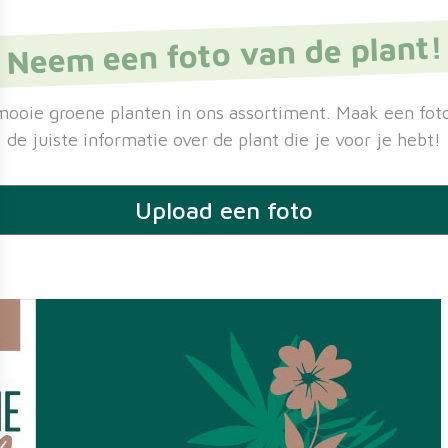
Neem een foto van de plant!
ooie groene planten in ons assortiment. Maak een foto
de juiste informatie over de plant die je voor je hebt!
Upload een foto