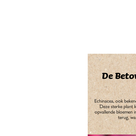
De Beto
Echinacea, ook bekend 
Deze sterke plant 
opvallende bloemen in
terug, wa