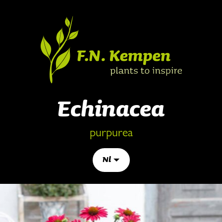
Echinacea
purpurea
Nl