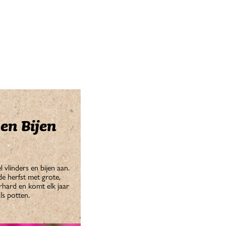
en Bijen
 vlinders en bijen aan.
e herfst met grote,
rhard en komt elk jaar
ls potten.