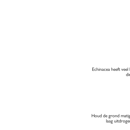
Echinacea heeft veel l
di
Houd de grond matig 
laag uitdroge