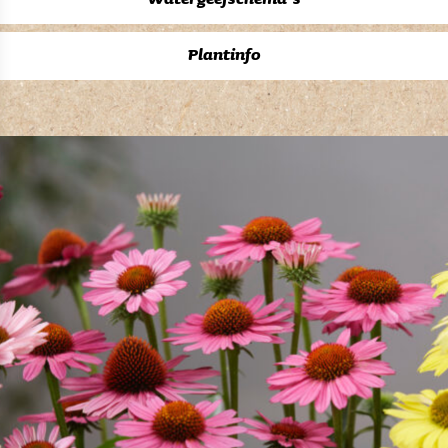
Watergeefschema’s
Plantinfo