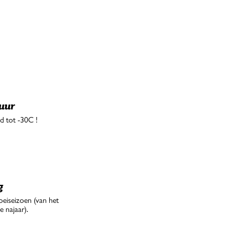
uur
d tot -30C !
g
oeiseizoen (van het
e najaar).