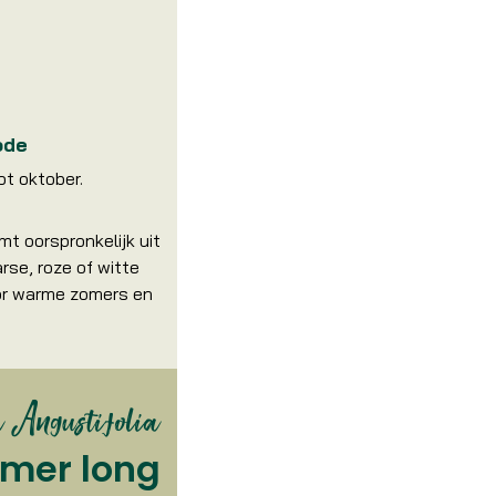
ode
tot oktober.
t oorspronkelijk uit
rse, roze of witte
oor warme zomers en
 Angustifolia
mmer long