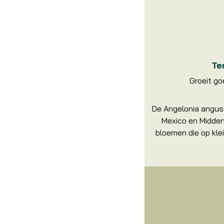
Te
Groeit go
De Angelonia angust
Mexico en Midden-
bloemen die op kle