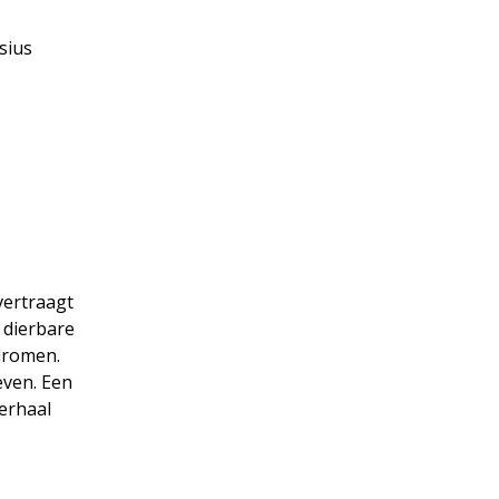
sius
vertraagt
 dierbare
dromen.
even. Een
erhaal