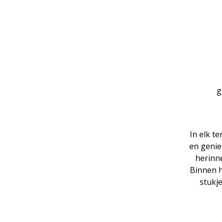
g
In elk t
en genie
herinn
Binnen h
stukj