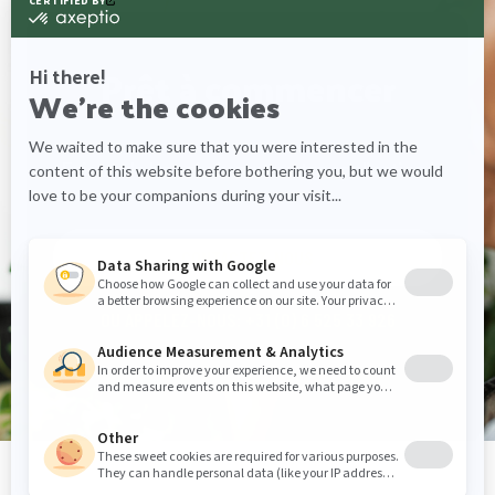
Prêt à commencer
Faisons le bon choix pour votre application !
CONTACTEZ-NOUS
OU APPELEZ-NOUS: +31 (0) 6 525 33 926